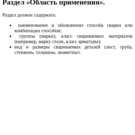
Раздел «Область применения».
Раздел должен содержать:
наименование и обозначение способа сварки или
комбинации способов;
группы (марки), класс свариваемых материалов
(например, марку стали, класс арматуры);
вид и размеры свариваемых деталей (лист, труба,
стержень, толщины, диаметры);
назначение сварной конструкции.
В области применения инструкции могут быть указаны
ограничения по эксплуатационным параметрам свариваемых
изделий (например, температура и давление среды — для
оборудования и трубопроводов, минимальная температура
эксплуатации — для металлоконструкций) и по наличию
специальных требований (например, к межкристаллитной
коррозии).
Область применения инструкции должна быть сформирована
на основании данных проектной документации и
нормативных документов, регламентирующих сварку
конкретной конструкции. Сведения в разделе следует
приводить в произвольном порядке.