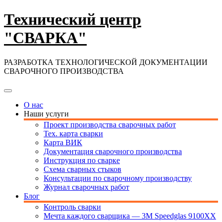
Skip
Технический центр
to
content
"СВАРКА"
РАЗРАБОТКА ТЕХНОЛОГИЧЕСКОЙ ДОКУМЕНТАЦИИ
СВАРОЧНОГО ПРОИЗВОДСТВА
О нас
Наши услуги
Проект производства сварочных работ
Тех. карта сварки
Карта ВИК
Документация сварочного производства
Инструкция по сварке
Схема сварных стыков
Консультации по сварочному производству
Журнал сварочных работ
Блог
Контроль сварки
Мечта каждого сварщика — 3М Speedglas 9100XX