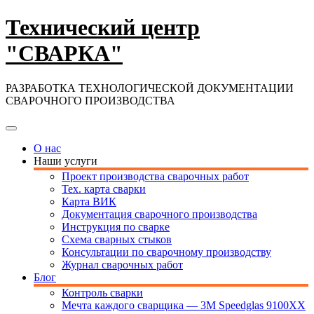
Skip
Технический центр
to
content
"СВАРКА"
РАЗРАБОТКА ТЕХНОЛОГИЧЕСКОЙ ДОКУМЕНТАЦИИ
СВАРОЧНОГО ПРОИЗВОДСТВА
О нас
Наши услуги
Проект производства сварочных работ
Тех. карта сварки
Карта ВИК
Документация сварочного производства
Инструкция по сварке
Схема сварных стыков
Консультации по сварочному производству
Журнал сварочных работ
Блог
Контроль сварки
Мечта каждого сварщика — 3М Speedglas 9100XX